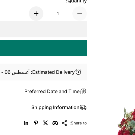
Quantity:
Estimated Delivery: أغسطس 06 - أغسطس 08
Preferred Date and Time
Shipping Information
LinkedIn
Pinterest
Twitter
Facebook
Copy Link
Share to: