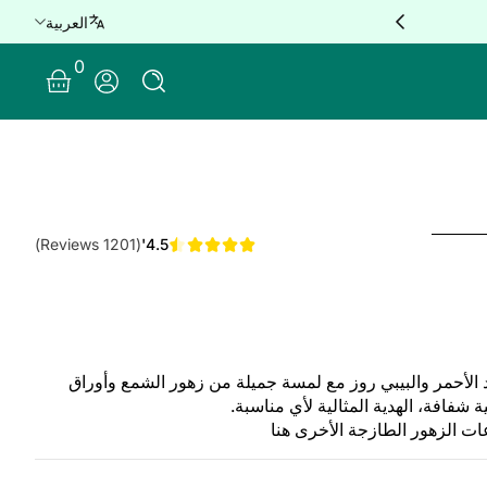
العربية
e delivery for orders over QAR 100 🚐
0 Items
0
Log In
(1201 Reviews)
4.5'
الأحمر والبيبي روز مع لمسة جميلة من زهور الشمع وأوراق
شفافة، الهدية المثالية لأي مناسبة.