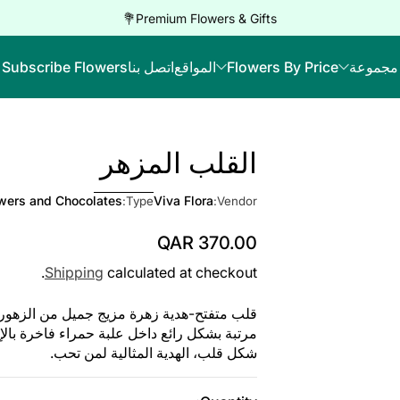
Premium Flowers & Gifts💐
مجموعة
Flowers By Price
المواقع
اتصل بنا
Subscribe Flowers
القلب المزهر
Skip to Product Info
wers and Chocolates
Viva Flora
Type:
Vendor:
QAR 370.00
Regular Price
Shipping
calculated at checkout.
قلب متفتح-هدية زهرة مزيج جميل من الزهور ا
مرتبة بشكل رائع داخل علبة حمراء فاخرة بال
شكل قلب، الهدية المثالية لمن تحب.