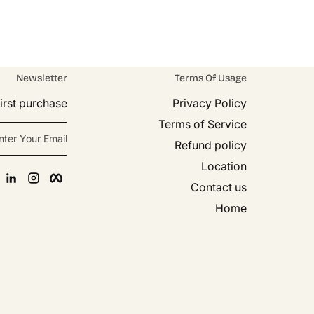
Newsletter
Terms Of Usage
Sold Out
rst purchase!
Privacy Policy
Terms of Service
nter Your Email
Refund policy
Location
n
agram
Facebook
Contact us
Home