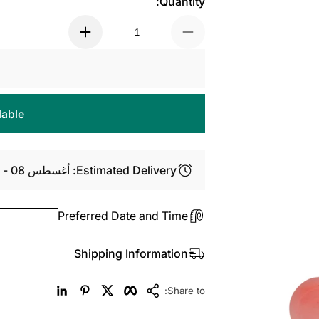
Quantity:
lable
Estimated Delivery: أغسطس 08 - أغسطس 10
Preferred Date and Time
Shipping Information
LinkedIn
Pinterest
Twitter
Facebook
Copy Link
Share to: