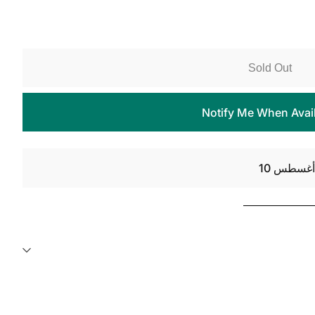
Sold Out
Notify Me When Avai