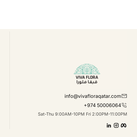
info@vivafloraqatar.com
+974 50006064
Sat-Thu 9:00AM-10PM Fri 2:00PM-11:00PM
linkedIn
Instagram
Facebook