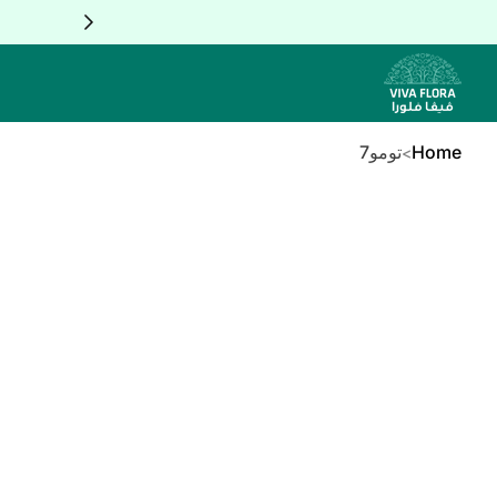
Skip to Conten
Home
تومو7
Skip to Product In