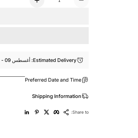
Estimated Delivery: أغسطس 09 - أغسطس 11
Preferred Date and Time
Shipping Information
LinkedIn
Pinterest
Twitter
Facebook
Copy Link
Share to: