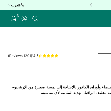
العربية
e delivery for orders over QAR 100 🚐
0 Items
0
Log In
(1201 Reviews)
4.5'
يضاء وأوراق الكافور بالإضافة إلى لمسة صغيرة من الإرينجيوم
بتغليف الرافيا، الهدية المثالية لأي مناسبة.