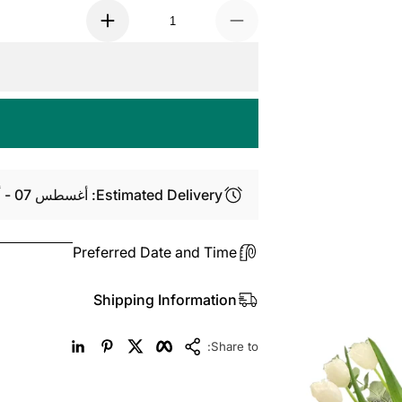
Estimated Delivery: أغسطس 07 - أغسطس 09
Preferred Date and Time
Shipping Information
LinkedIn
Pinterest
Twitter
Facebook
Copy Link
Share to: