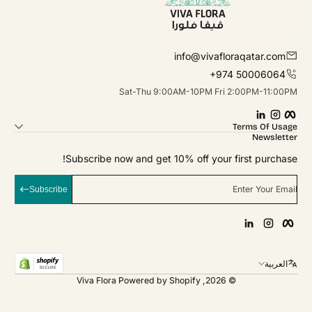
info@vivafloraqatar.com
+974 50006064
Sat-Thu 9:00AM-10PM Fri 2:00PM-11:00PM
linkedIn
Instagram
Facebook
Terms Of Usage
Newsletter
Subscribe now and get 10% off your first purchase!
Enter Your Email
Subscribe
linkedIn
Instagram
Facebook
العربية
Viva Flora
Powered by Shopify
© 2026,
Payment Methods