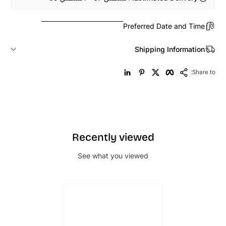
Preferred Date and Time
Shipping Information
LinkedIn
Pinterest
Twitter
Facebook
Copy Link
Share to:
Recently viewed
See what you viewed